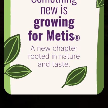
4 Generationen von Züchtern, fast 100 Jahre der
Sortenentwicklung, bedeuten unermessliche
Begeisterung, konstante Anstrengung und
Engagement, um Sorten zu entwickeln und
auszuwählen, die den Verbraucher begeistern.
Das ist Metis®.