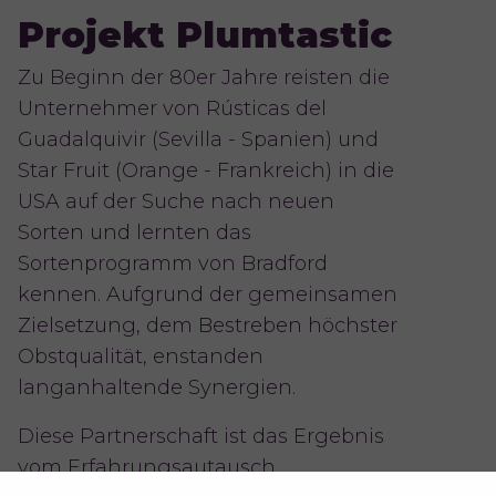
Projekt Plumtastic
Zu Beginn der 80er Jahre reisten die
Unternehmer von Rústicas del
Guadalquivir (Sevilla - Spanien) und
Star Fruit (Orange - Frankreich) in die
USA auf der Suche nach neuen
Sorten und lernten das
Sortenprogramm von Bradford
kennen. Aufgrund der gemeinsamen
Zielsetzung, dem Bestreben höchster
Obstqualität, enstanden
langanhaltende Synergien.
Diese Partnerschaft ist das Ergebnis
vom Erfahrungsautausch,