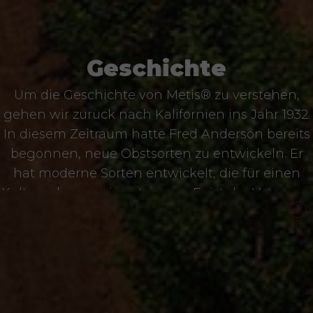
Geschichte
Um die Geschichte von Metis® zu verstehen,
gehen wir zurück nach Kalifornien ins Jahr 1932.
In diesem Zeitraum hatte Fred Anderson bereits
begonnen, neue Obstsorten zu entwickeln. Er
hat moderne Sorten entwickelt, die für einen
Kulturanbau geeignet waren. Er ist der Vater von
dem, was wir heute als Nektarine kennen.
Zu Beginn der 40er Jahre, mit gerade mal 18
Jahren, begann Norman Bradford mit Fred
zusammenzuarbeiten und widmete sein Leben
der Sortenentwicklung. Seiner Sortenauswahl