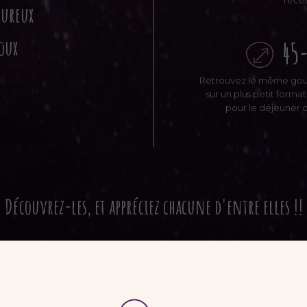
recet
oureux
oux
45
Retrouvez le même gout
sur un plus petit forma
pour le déjeuner o
Découvrez-les, et appréciez chacune d'entre elles !!