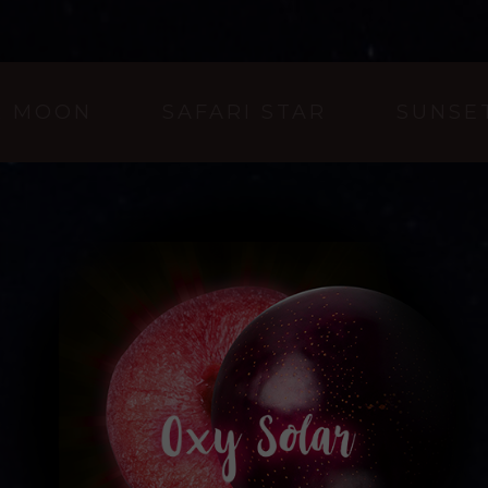
K MOON
SAFARI STAR
SUNSE