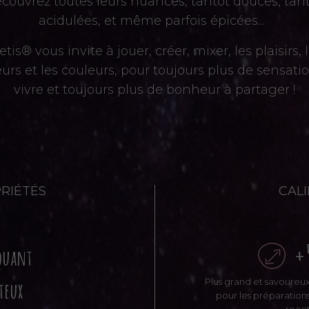
couvrez toutes leurs nuances, tantôt douces, tan
acidulées, et même parfois é
pic
é
es...
tis® vous invite à jouer, créer, mixer, les plaisirs, 
urs et les couleurs, pour toujours plus de sensati
vivre et toujours plus de bonheur à partager !
RIÉTÉS
CAL
+
quant
Plus grand et savoureux.
teux
pour les préparations 