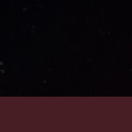
de
nt