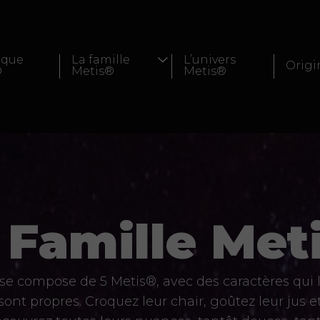
rque
La famille
L’univers
Origi
®
Metis®
Metis®
 Famille Met
 se compose de 5 Metis®, avec des caractères qui 
sont propres. Croquez leur chair, goûtez leur jus e