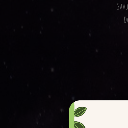
Sav
D