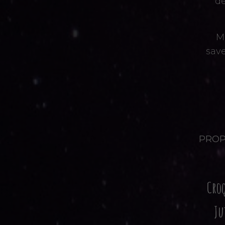
dé
Me
save
PROP
Cro
Ju