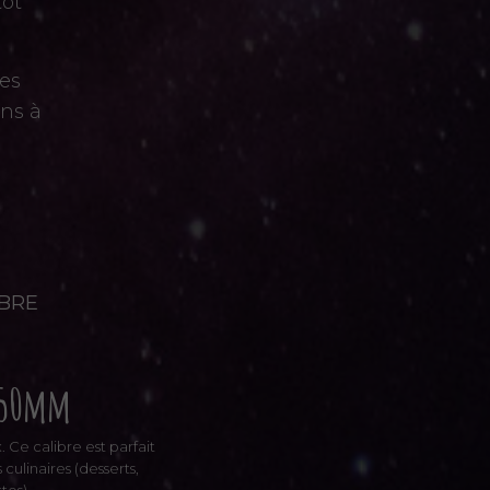
tôt
les
ons à
IBRE
50mm
 Ce calibre est parfait
culinaires (desserts,