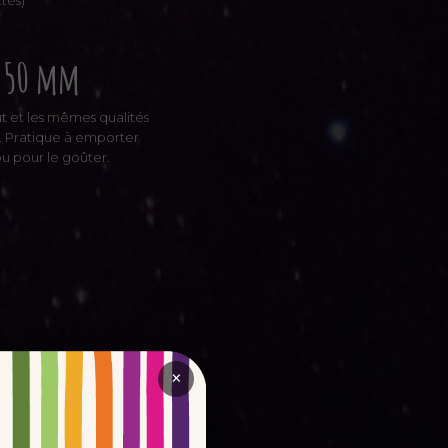
tes)
-50 mm
 et les mêmes qualités
t. Pratique à emporter
u pour le goûter.
×