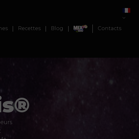
nes
Recettes
Blog
Contacts
is®
leurs
t