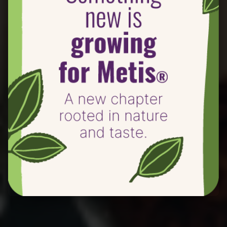
Vasetti per prima
colazione con Metis®