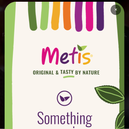
×
Contact
Si vous avez aimé Metis® et vous voulez nous
faire part de vos commentaires ou suggestions,
veuillez utiliser le formulaire de contact ci-
dessous.