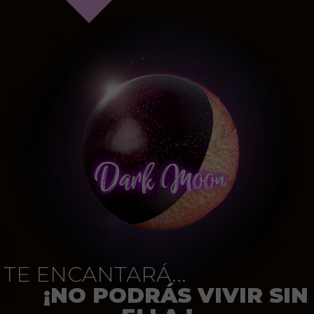
TE ENCANTARÁ...
¡NO PODRÁS VIVIR SIN