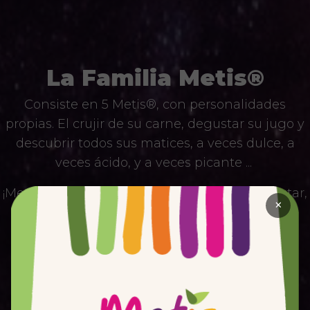
La Familia Metis®
Consiste en 5 Metis®, con personalidades
propias. El crujir de su carne, degustar su jugo y
descubrir todos sus matices, a veces dulce, a
veces ácido, y a veces picante ...
¡Metis® te invita a jugar, crear, mezclar, disfrutar,
×
saborear y colorear, para tener más y más
sensaciones y más felicidad para compartir!
PROPIEDADES
CALIBRE