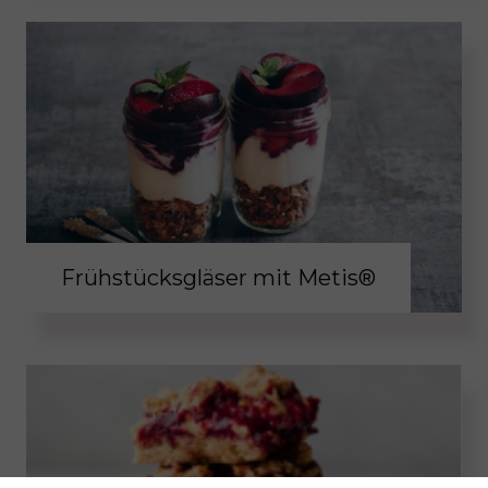
Frühstücksgläser mit Metis®