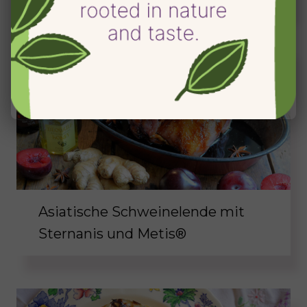
Asiatische Schweinelende mit
Sternanis und Metis®