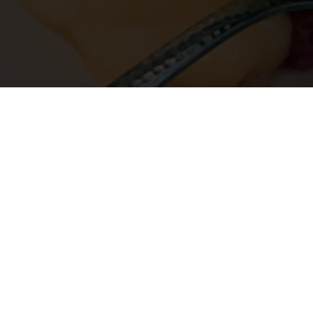
Ingredienti
15 Metis® grandi e maturi, tag
Io ho utilizzato una combinazi
1x limone