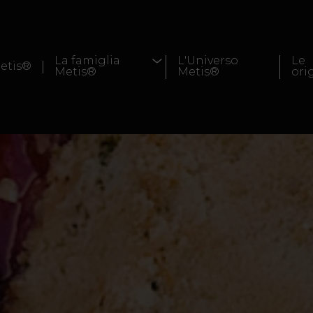
La famiglia
L'Universo
Le
etis®
Metis®
Metis®
ori