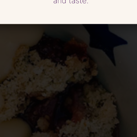
tis® autunn