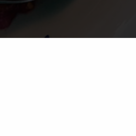
liati a pezzettini e denocciolati -
one di tutte e quattro le varietà.